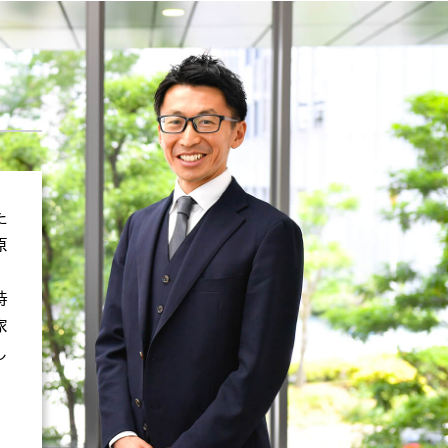
た
原
時
家
し