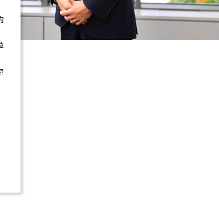
的
一
単
寧